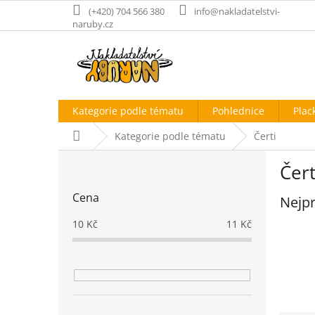
Přejít
(+420) 704 566 380
info@nakladatelstvi-
na
naruby.cz
obsah
Kategorie podle tématu
Pohlednice
Plac
Domů
Kategorie podle tématu
Čerti
P
Čert
o
s
Cena
Nejpr
t
r
10
Kč
11
Kč
a
n
n
í
p
a