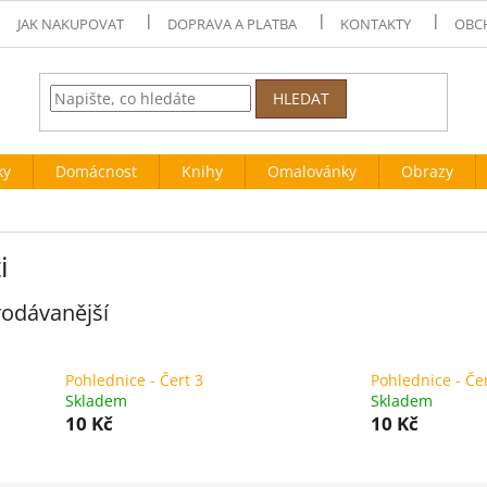
JAK NAKUPOVAT
DOPRAVA A PLATBA
KONTAKTY
OBC
HLEDAT
ky
Domácnost
Knihy
Omalovánky
Obrazy
i
odávanější
Pohlednice - Čert 3
Pohlednice - Čer
Skladem
Skladem
10 Kč
10 Kč