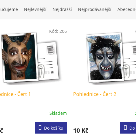
ručujeme
Nejlevnější
Nejdražší
Nejprodávanější
Abecedn
Kód:
206
dnice - Čert 1
Pohlednice - Čert 2
Skladem
Do košíku
Do 
č
10 Kč