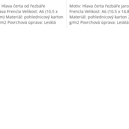
: Hlava čerta od řezbáře
Motiv: Hlava čerta řezbáře Jaro
ava Frencla Velikost: A6 (10,5 x
Frencla Velikost: A6 (10,5 x 14,
cm) Materiál: pohlednicový karton
Materiál: pohlednicový karton
/m2 Povrchová úprava: Lesklá
g/m2 Povrchová úprava: Lesklá
ace
laminace
O
v
l
á
d
a
c
í
p
r
v
k
y
v
ý
p
i
s