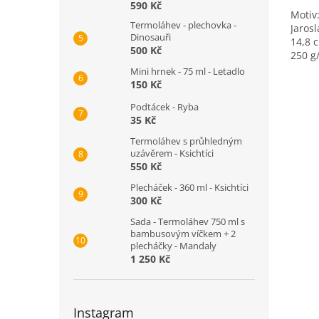
590 Kč
Motiv
Termoláhev - plechovka -
Jarosl
Dinosauři
14,8 
500 Kč
250 g
lamin
Mini hrnek - 75 ml - Letadlo
150 Kč
Podtácek - Ryba
35 Kč
Termoláhev s průhledným
uzávěrem - Ksichtíci
550 Kč
Plecháček - 360 ml - Ksichtíci
300 Kč
Sada - Termoláhev 750 ml s
bambusovým víčkem + 2
plecháčky - Mandaly
1 250 Kč
Instagram