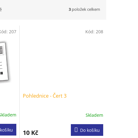
3
položek celkem
ě
Kód:
207
Kód:
208
Pohlednice - Čert 3
Skladem
Skladem
košíku
Do košíku
10 Kč