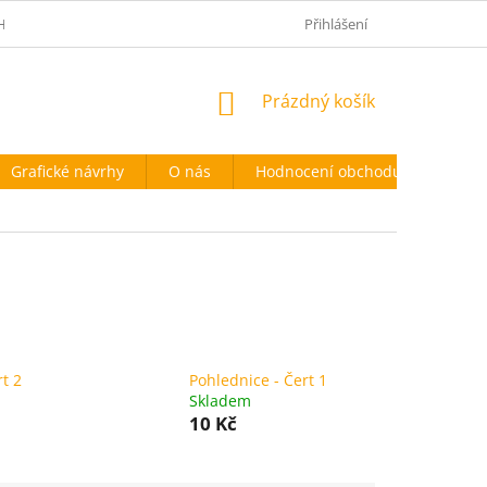
HODNÍ PODMÍNKY
PODMÍNKY OCHRANY OSOBNÍCH ÚDAJŮ
Přihlášení
NÁKUPNÍ
Prázdný košík
KOŠÍK
Grafické návrhy
O nás
Hodnocení obchodu
t 2
Pohlednice - Čert 1
Skladem
10 Kč