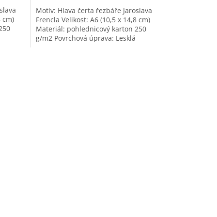
slava
Motiv: Hlava čerta řezbáře Jaroslava
8 cm)
Frencla Velikost: A6 (10,5 x 14,8 cm)
 250
Materiál: pohlednicový karton 250
g/m2 Povrchová úprava: Lesklá
laminace