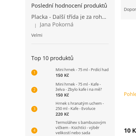
Ř
n
Poslední hodnocení produktů
a
Dopo
e
z
Placka - Další třída je za rohem
l
e
Jana Pokorná
|
V
Hodnocení produktu je 5 z 5 hvězdiček.
n
ý
í
Velmi
p
p
i
r
s
o
Top 10 produktů
p
d
r
u
Mini hrnek - 75 ml - Prdící had
o
k
150 Kč
d
t
Mini hrnek - 75 ml - Kafe -
u
ů
želva - Zbylo kafe i na mě?
Pohle
k
150 Kč
t
Hrnek s hranatým uchem -
ů
250 ml - Kafe - Evoluce
220 Kč
Termoláhev s bambusovým
víčkem - Ksichtíci - výběr
10 K
velikostí nebo sada