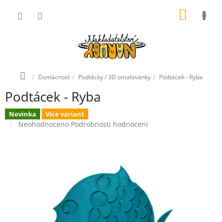
Přejít
NÁKUP
na
obsah
KOŠÍK
Domů
Domácnost
Podtácky / 3D omalovánky
Podtácek - Ryba
Podtácek - Ryba
Novinka
Více variant
Průměrné
Neohodnoceno
Podrobnosti hodnocení
hodnocení
produktu
je
0,0
z
5
hvězdiček.