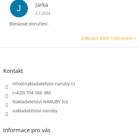
Jarka
J
Hodnocení obchodu je 5 z 5 hvězdiček.
2.7.2024
Bleskové doručení.
Zobrazit další hodnocení
Z
á
p
a
Kontakt
t
í
info
@
nakladatelstvi-naruby.cz
(+420) 704 566 380
Nakladatelství NARUBY fcb
nakladatelstvi.naruby
Informace pro vás