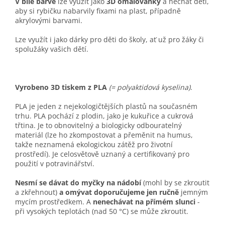
V bílé barvě
lze využít jako
3D omalovánky
a nechat děti,
aby si rybičku nabarvily fixami na plast, případně
akrylovými barvami.
Lze využít i jako dárky pro děti do školy, ať už pro žáky či
spolužáky vašich dětí.
Vyrobeno 3D tiskem z PLA
(= polyaktidová kyselina)
.
PLA j
e jeden z nejekologičtějších plastů na současném
trhu. PLA pochází z plodin, jako je kukuřice a cukrová
třtina. Je to obnovitelný a biologicky odbouratelný
materiál (lze ho zkompostovat a přeměnit na humus,
takže neznamená ekologickou zátěž pro životní
prostředí).
Je celosvětově uznaný a certifikovaný pro
použití v potravinářství.
Nesmí se dávat do myčky na nádobí
(mohl by se zkroutit
a zkřehnout)
a omývat doporučujeme jen ručně
jemným
mycím prostředkem.
A
nenechávat na přímém slunci
-
při vysokých teplotách (nad 50 °C) se může zkroutit.