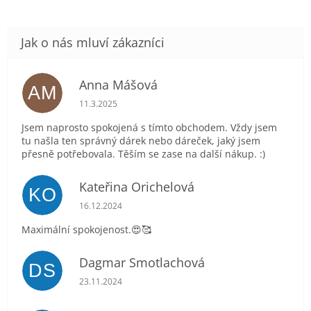
Anna Mášová
AM
Hodnocení obchodu je 5 z 5 hvězdiček.
11.3.2025
Jsem naprosto spokojená s tímto obchodem. Vždy jsem
tu našla ten správný dárek nebo dáreček, jaký jsem
přesně potřebovala. Těším se zase na další nákup. :)
Kateřina Orichelová
KO
Hodnocení obchodu je 5 z 5 hvězdiček.
16.12.2024
Maximální spokojenost.😍🥰
Dagmar Smotlachová
DS
Hodnocení obchodu je 5 z 5 hvězdiček.
23.11.2024