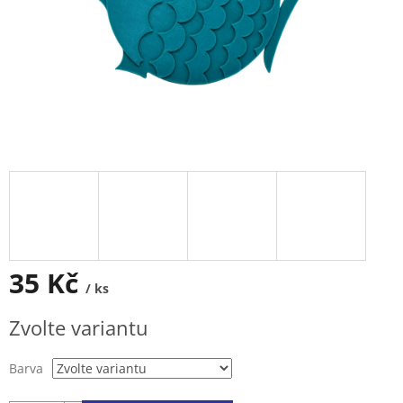
35 Kč
/ ks
Měrná
Zvolte variantu
cena:
Barva