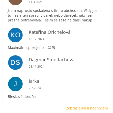
Hodnocení obchodu je 5 z 5 hvězdiček.
11.3.2025
Jsem naprosto spokojená s tímto obchodem. Vždy jsem
tu našla ten správný dárek nebo dáreček, jaký jsem
přesně potřebovala. Těším se zase na další nákup. :)
Kateřina Orichelová
KO
Hodnocení obchodu je 5 z 5 hvězdiček.
16.12.2024
Maximální spokojenost.😍🥰
Dagmar Smotlachová
DS
Hodnocení obchodu je 5 z 5 hvězdiček.
23.11.2024
Jarka
J
Hodnocení obchodu je 5 z 5 hvězdiček.
2.7.2024
Bleskové doručení.
Zobrazit další hodnocení