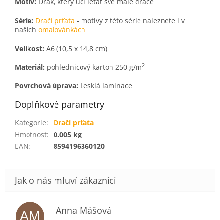
Motiv:
Drak, který učí létat své malé dráče
Série:
Dračí prťata
- motivy z této série naleznete i v
našich
omalovánkách
Velikost:
A6 (10,5 x 14,8 cm)
2
Materiál:
pohlednicový karton 250 g/m
Povrchová úprava:
Lesklá laminace
Doplňkové parametry
Kategorie
:
Dračí prťata
Hmotnost
:
0.005 kg
EAN
:
8594196360120
Anna Mášová
AM