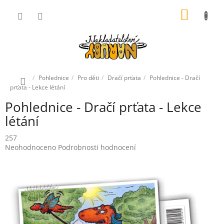
Přejít
NÁKUP
na
obsah
KOŠÍK
Domů
Pohlednice
Pro děti
Dračí prťata
Pohlednice - Dračí
prťata - Lekce létání
Pohlednice - Dračí prťata - Lekce
létání
257
Průměrné
Neohodnoceno
Podrobnosti hodnocení
hodnocení
produktu
je
0,0
z
5
hvězdiček.