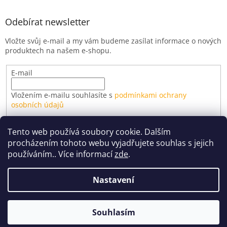
Odebírat newsletter
Vložte svůj e-mail a my vám budeme zasílat informace o nových
produktech na našem e-shopu.
E-mail
Vložením e-mailu souhlasíte s
podmínkami ochrany
osobních údajů
PŘIHLÁSIT SE
Tento web používá soubory cookie. Dalším
procházením tohoto webu vyjadřujete souhlas s jejich
používáním.. Více informací
zde
.
Vytvořil Shoptet
Nastavení
Doprava zdarma balíkovnou pro objednávky nad 690 Kč.
Copyright 2026
Nakladatelství NARUBY
. Všechna práva
Dovolená 28.7.-2.8.2026. Objednávky přijaté v tomto období
Souhlasím
vyhrazena.
budeme odesílat od 3.8.2026.