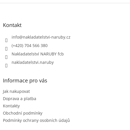
Z
á
p
a
Kontakt
t
í
info
@
nakladatelstvi-naruby.cz
(+420) 704 566 380
Nakladatelství NARUBY fcb
nakladatelstvi.naruby
Informace pro vás
Jak nakupovat
Doprava a platba
Kontakty
Obchodní podmínky
Podmínky ochrany osobních údajů