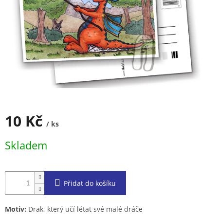
10 Kč
/ ks
Měrná
Skladem
cena:
Přidat do košíku
Motiv:
Drak, který učí létat své malé dráče