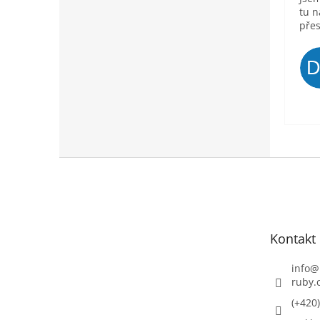
tu n
přes
Z
á
p
a
t
Kontakt
í
info
@
ruby.
(+420