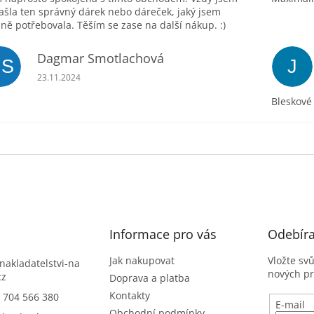
ašla ten správný dárek nebo dáreček, jaký jsem
ně potřebovala. Těším se zase na další nákup. :)
Dagmar Smotlachová
DS
J
Hodnocení obchodu je 5 z 5 hvězdiček.
23.11.2024
Bleskové
Informace pro vás
Odebíra
Jak nakupovat
Vložte sv
nakladatelstvi-na
nových p
cz
Doprava a platba
Kontakty
) 704 566 380
E-mail
Obchodní podmínky