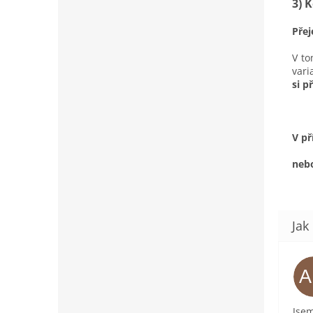
3) 
Přej
V to
var
si p
V př
nebo
Jsem