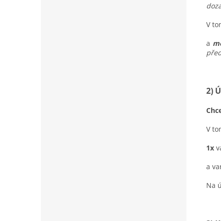
doza
V to
a
mo
před
2) 
Chce
V to
1x
v
a va
Na ú