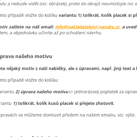
du a nebude vidět (viz. obrázek), proto do okrajů neumisťujte nic d
mto případě vložte do košíku
variantu 1) tolikrát, kolik placek si p
tiv zašlete na náš email:
info@nakladatelstvi-naruby.cz,
a uveďt
em, a objednávku učiníte až po schválení návrhu.
Úprava našeho motivu
te nějaký motiv z naší nabídky, ale s úpravami
, např. jiný text 
mto případě vložte do košíku:
ariantu
2) úprava našeho motivu
(= jednorázový poplatek za úprav
riantu
1)
tolikrát, kolik kusů placek si přejete zhotovit
.
pravách se můžeme domluvit předem na našem emailu, viz. výše.