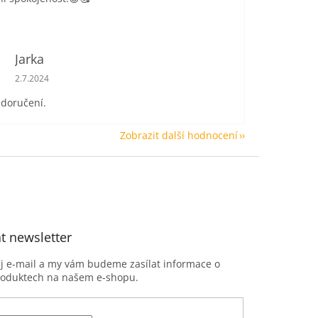
Jarka
Hodnocení obchodu je 5 z 5 hvězdiček.
2.7.2024
 doručení.
Zobrazit další hodnocení
t newsletter
ůj e-mail a my vám budeme zasílat informace o
roduktech na našem e-shopu.