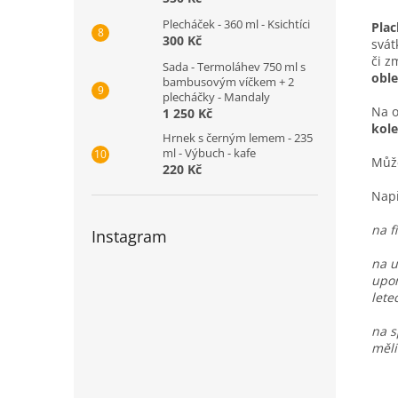
Plecháček - 360 ml - Ksichtíci
Plac
300 Kč
svát
či z
Sada - Termoláhev 750 ml s
oble
bambusovým víčkem + 2
plecháčky - Mandaly
Na o
1 250 Kč
kol
Hrnek s černým lemem - 235
ml - Výbuch - kafe
Můž
220 Kč
Nap
na f
Instagram
na u
upom
lete
na s
měli