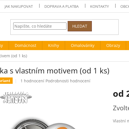
JAK NAKUPOVAT
DOPRAVA A PLATBA
KONTAKTY
OBC
HLEDAT
ky
Domácnost
Knihy
Omalovánky
Obrazy
ivem (od 1 ks)
ka s vlastním motivem (od 1 ks)
Průměrné
1 hodnocení
Podrobnosti hodnocení
ariant
hodnocení
od
produktu
je
5,0
Měrná
Zvolt
z
cena:
5
hvězdiček.
Vlastní 