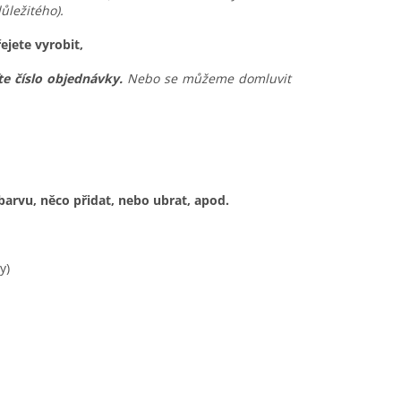
ůležitého).
řejete vyrobit,
e číslo objednávky.
Nebo se můžeme domluvit
a barvu, něco přidat, nebo ubrat, apod.
y)