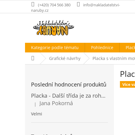
Přejít
(+420) 704 566 380
info@nakladatelstvi-
na
naruby.cz
obsah
Kategorie podle tématu
Pohlednice
Plac
Domů
Grafické návrhy
Placka s vlastním mot
P
Plac
o
s
Poslední hodnocení produktů
Více v
t
r
Placka - Další třída je za rohem
a
Jana Pokorná
|
n
Hodnocení produktu je 5 z 5 hvězdiček.
n
Velmi
í
p
a