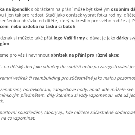
ka na špendlík
s obrázkem na přání může být skvělým
osobním d
ku i jen tak pro radost. Stačí jako obrázek vybrat fotku rodiny, dítě
menšenina obrázku od dítěte, který nakreslilo pro svého rodiče aj. 
čení, nebo ozdoba na tašku či batoh
.
dznak si můžete také přát
logo Vaší firmy
a dávat je jako
dárky
sv
egům
.
eme pro Vás i navrhnout
obrázek na přání pro různé akce:
ř.
na dětský den jako odměny do soutěží nebo po zaregistrování je
iremní večírek či teambuilding pro zúčastněné jako malou pozornos
zenobraní, borůvkobraní, zabijačkové hody, apod. kde můžete své
ínkovým předmětem, díky kterému si vždy vzpomenou, kde už jednou
ch,
portovní soustředění, tábory aj., kde můžete zúčastněné obdarova
 na co vzpomínat.