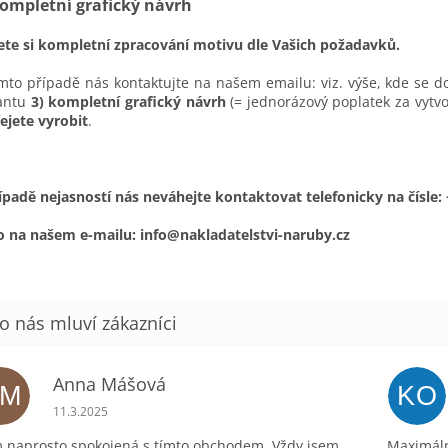
Kompletní grafický návrh
ete si kompletní zpracování motivu dle Vašich požadavků.
mto případě nás kontaktujte na našem emailu: viz. výše, kde se
iantu
3) kompletní grafický návrh
(= jednorázový poplatek za vytv
řejete vyrobit
.
ípadě nejasností nás neváhejte kontaktovat telefonicky na čísle:
 na našem e-mailu: info@nakladatelstvi-naruby.cz
Anna Mášová
AM
KO
Hodnocení obchodu je 5 z 5 hvězdiček.
11.3.2025
 naprosto spokojená s tímto obchodem. Vždy jsem
Maximáln