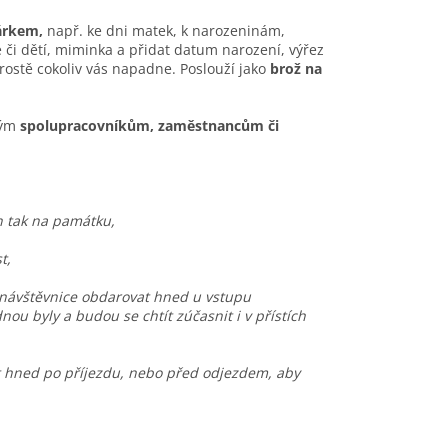
árkem,
např. ke dni matek, k narozeninám,
te či dětí, miminka a přidat datum narození, výřez
Prostě cokoliv vás napadne. Poslouží jako
brož na
ým
spolupracovníkům, zaměstnancům či
n tak na památku,
t,
 návštěvnice obdarovat hned u vstupu
 byly a budou se chtít zúčasnit i v přístích
t hned po příjezdu, nebo před odjezdem, aby