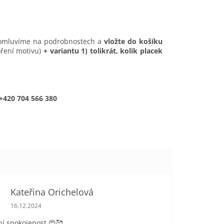
 domluvíme na podrobnostech a
vložte do košíku
oření motivu)
+ variantu 1) tolikrát, kolik placek
 +420 704 566 380
Kateřina Orichelová
Hodnocení obchodu je 5 z 5 hvězdiček.
16.12.2024
í spokojenost.😍🥰