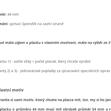
měr:
44 mm
nání:
spínací špendlík na zadní straně
d máte zájem o placku s vlastním motivem, máte na výběr ze 3
antu 1) - volíte vždy = počet placek, který chcete vyrobit
anty 2) a 3) - jednorázové poplatky za zpracování speciálních úprav
Vlastní motiv
ravíte si sami motiv, který chcete na placce mít, tzn. my si ho j
 placku o průměru 44 mm musí mít obrázek průměr 54 mm a ro