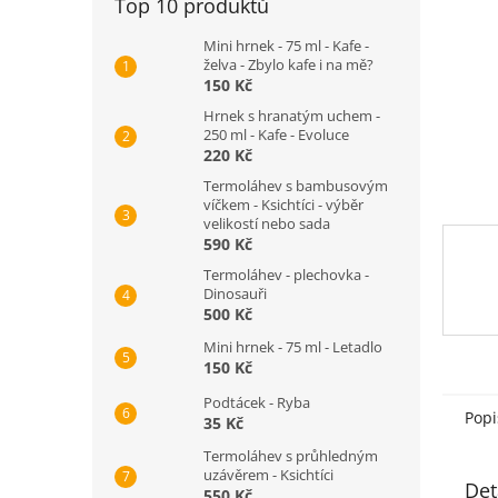
Top 10 produktů
n
e
Mini hrnek - 75 ml - Kafe -
l
želva - Zbylo kafe i na mě?
150 Kč
Hrnek s hranatým uchem -
250 ml - Kafe - Evoluce
220 Kč
Termoláhev s bambusovým
víčkem - Ksichtíci - výběr
velikostí nebo sada
590 Kč
Termoláhev - plechovka -
Dinosauři
500 Kč
Mini hrnek - 75 ml - Letadlo
150 Kč
Podtácek - Ryba
Popi
35 Kč
Termoláhev s průhledným
uzávěrem - Ksichtíci
Det
550 Kč