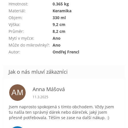
Hmotnost
:
0.365 kg
Materiál
:
Keramika
Objem
:
330 ml
Výška
:
9,2 cm
Průměr
:
8,2 cm
Mytí v myčce
:
Ano
Může do mikrovlnky?
:
Ano
Autor
:
Ondřej Frencl
Anna Mášová
AM
Hodnocení obchodu je 5 z 5 hvězdiček.
11.3.2025
Jsem naprosto spokojená s tímto obchodem. Vždy jsem
tu našla ten správný dárek nebo dáreček, jaký jsem
přesně potřebovala. Těším se zase na další nákup. :)