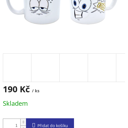
190 Kč
/ ks
Měrná
Skladem
cena:
Přidat do košíku