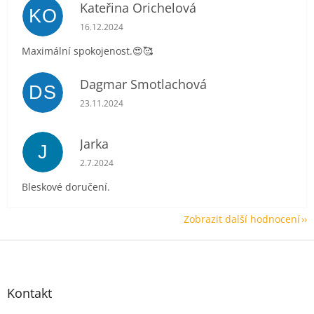
Kateřina Orichelová
KO
Hodnocení obchodu je 5 z 5 hvězdiček.
16.12.2024
Maximální spokojenost.😍🥰
Dagmar Smotlachová
DS
Hodnocení obchodu je 5 z 5 hvězdiček.
23.11.2024
Jarka
J
Hodnocení obchodu je 5 z 5 hvězdiček.
2.7.2024
Bleskové doručení.
Zobrazit další hodnocení
Z
á
p
a
Kontakt
t