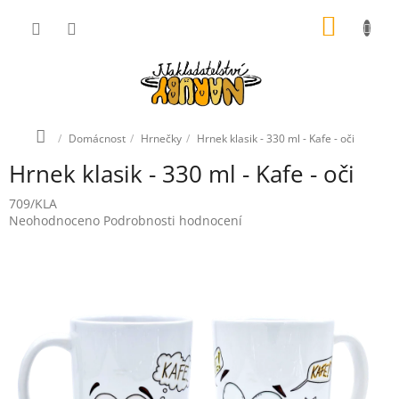
Přejít
NÁKUP
na
obsah
KOŠÍK
Domů
Domácnost
Hrnečky
Hrnek klasik - 330 ml - Kafe - oči
Hrnek klasik - 330 ml - Kafe - oči
709/KLA
Průměrné
Neohodnoceno
Podrobnosti hodnocení
hodnocení
produktu
je
0,0
z
5
hvězdiček.