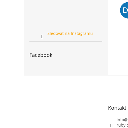
Sledovat na Instagramu
Facebook
Z
á
p
a
t
Kontakt
í
info
@
ruby.