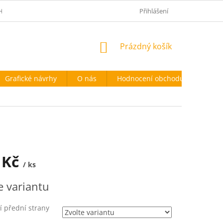
HODNÍ PODMÍNKY
PODMÍNKY OCHRANY OSOBNÍCH ÚDAJŮ
Přihlášení
NÁKUPNÍ
Prázdný košík
KOŠÍK
Grafické návrhy
O nás
Hodnocení obchodu
 Kč
/ ks
e variantu
 přední strany