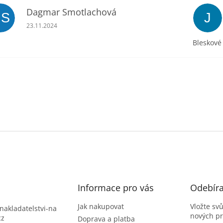
Dagmar Smotlachová
DS
J
Hodnocení obchodu je 5 z 5 hvězdiček.
23.11.2024
Bleskové
Informace pro vás
Odebíra
Jak nakupovat
Vložte sv
nakladatelstvi-na
nových p
cz
Doprava a platba