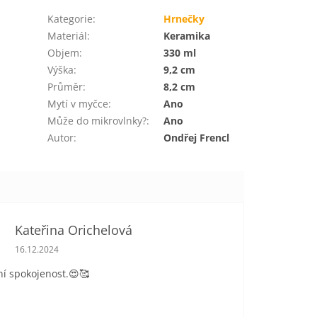
Kategorie
:
Hrnečky
Materiál
:
Keramika
Objem
:
330 ml
Výška
:
9,2 cm
Průměr
:
8,2 cm
Mytí v myčce
:
Ano
Může do mikrovlnky?
:
Ano
Autor
:
Ondřej Frencl
Kateřina Orichelová
Hodnocení obchodu je 5 z 5 hvězdiček.
16.12.2024
í spokojenost.😍🥰