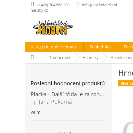
Přejít
(+420) 704 566 380
info@nakladatelstvi-
na
naruby.cz
obsah
Kategorie podle tématu
Pohlednice
Plac
Domů
Domácnost
Hrnečky
Hrnek klasi
P
Hrne
o
s
Poslední hodnocení produktů
Více v
t
r
Placka - Další třída je za rohem
a
Jana Pokorná
|
n
Hodnocení produktu je 5 z 5 hvězdiček.
n
Velmi
í
p
a