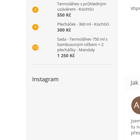
Termoláhev s průhledným
Vtip
uzávěrem - Ksichtíci
550 Kč
Plecháček - 360 ml - Ksichtíci
300 Kč
Sada - Termoláhev 750 ml s
bambusovým víčkem + 2
plecháčky - Mandaly
1 250 Kč
Instagram
Jsem
tu n
přes