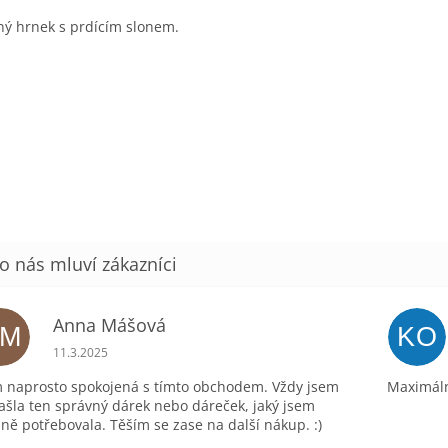
ný hrnek s prdícím slonem.
Anna Mášová
AM
KO
Hodnocení obchodu je 5 z 5 hvězdiček.
11.3.2025
 naprosto spokojená s tímto obchodem. Vždy jsem
Maximáln
ašla ten správný dárek nebo dáreček, jaký jsem
ně potřebovala. Těším se zase na další nákup. :)