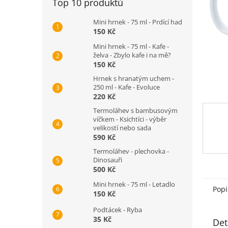
Top 10 produktů
n
e
Mini hrnek - 75 ml - Prdící had
l
150 Kč
Mini hrnek - 75 ml - Kafe -
želva - Zbylo kafe i na mě?
150 Kč
Hrnek s hranatým uchem -
250 ml - Kafe - Evoluce
220 Kč
Termoláhev s bambusovým
víčkem - Ksichtíci - výběr
velikostí nebo sada
590 Kč
Termoláhev - plechovka -
Dinosauři
500 Kč
Mini hrnek - 75 ml - Letadlo
Popi
150 Kč
Podtácek - Ryba
35 Kč
Det