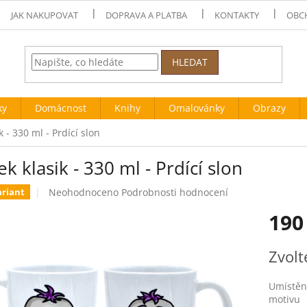
JAK NAKUPOVAT
DOPRAVA A PLATBA
KONTAKTY
OBC
HLEDAT
ky
Domácnost
Knihy
Omalovánky
Obrazy
k - 330 ml - Prdící slon
k klasik - 330 ml - Prdící slon
Průměrné
Neohodnoceno
Podrobnosti hodnocení
ariant
hodnocení
190
produktu
je
0,0
Měrná
Zvolt
z
cena:
5
hvězdiček.
Umístění
motivu