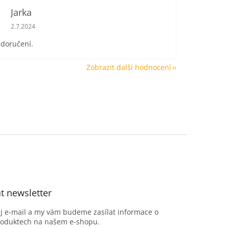
Jarka
Hodnocení obchodu je 5 z 5 hvězdiček.
2.7.2024
 doručení.
Zobrazit další hodnocení
t newsletter
ůj e-mail a my vám budeme zasílat informace o
roduktech na našem e-shopu.