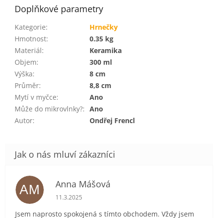
Doplňkové parametry
Kategorie
:
Hrnečky
Hmotnost
:
0.35 kg
Materiál
:
Keramika
Objem
:
300 ml
Výška
:
8 cm
Průměr
:
8,8 cm
Mytí v myčce
:
Ano
Může do mikrovlnky?
:
Ano
Autor
:
Ondřej Frencl
Anna Mášová
AM
Hodnocení obchodu je 5 z 5 hvězdiček.
11.3.2025
Jsem naprosto spokojená s tímto obchodem. Vždy jsem