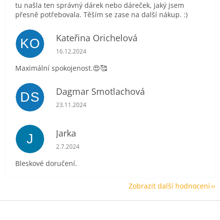
tu našla ten správný dárek nebo dáreček, jaký jsem
přesně potřebovala. Těším se zase na další nákup. :)
Kateřina Orichelová
KO
Hodnocení obchodu je 5 z 5 hvězdiček.
16.12.2024
Maximální spokojenost.😍🥰
Dagmar Smotlachová
DS
Hodnocení obchodu je 5 z 5 hvězdiček.
23.11.2024
Jarka
J
Hodnocení obchodu je 5 z 5 hvězdiček.
2.7.2024
Bleskové doručení.
Zobrazit další hodnocení
Z
á