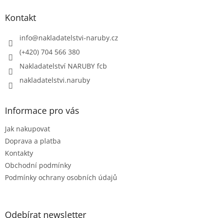
p
a
Kontakt
t
í
info
@
nakladatelstvi-naruby.cz
(+420) 704 566 380
Nakladatelství NARUBY fcb
nakladatelstvi.naruby
Informace pro vás
Jak nakupovat
Doprava a platba
Kontakty
Obchodní podmínky
Podmínky ochrany osobních údajů
Odebírat newsletter