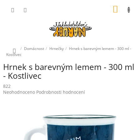
Přejít
NÁKUP
na
obsah
KOŠÍK
Domů
Domácnost
Hrnečky
Hrnek s barevným lemem - 300 ml -
Kostlivec
Hrnek s barevným lemem - 300 ml
- Kostlivec
822
Průměrné
Neohodnoceno
Podrobnosti hodnocení
hodnocení
produktu
je
0,0
z
5
hvězdiček.