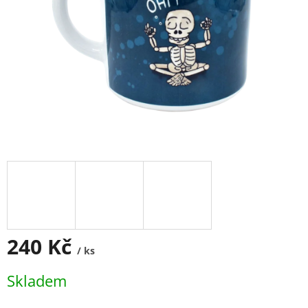
240 Kč
/ ks
Měrná
Skladem
cena: