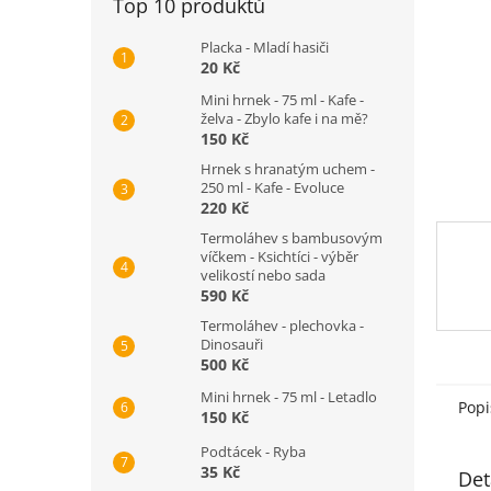
Top 10 produktů
n
e
Placka - Mladí hasiči
l
20 Kč
Mini hrnek - 75 ml - Kafe -
želva - Zbylo kafe i na mě?
150 Kč
Hrnek s hranatým uchem -
250 ml - Kafe - Evoluce
220 Kč
Termoláhev s bambusovým
víčkem - Ksichtíci - výběr
velikostí nebo sada
590 Kč
Termoláhev - plechovka -
Dinosauři
500 Kč
Mini hrnek - 75 ml - Letadlo
Popi
150 Kč
Podtácek - Ryba
35 Kč
Det