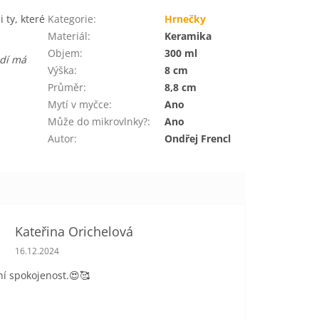
 ty, které
Kategorie
:
Hrnečky
Materiál
:
Keramika
Objem
:
300 ml
dí má
Výška
:
8 cm
Průměr
:
8,8 cm
Mytí v myčce
:
Ano
Může do mikrovlnky?
:
Ano
Autor
:
Ondřej Frencl
Kateřina Orichelová
Hodnocení obchodu je 5 z 5 hvězdiček.
16.12.2024
í spokojenost.😍🥰