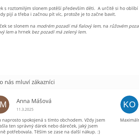
k s roztomilým slonem potěší především děti. A určitě si ho oblíbí i
dy pijí a třeba i začnou pít víc, protože je to začne bavit.
ček se slonem na
modrém pozadí má fialový lem
, na
růžovém poza
vý lem
a hrnek
bez pozadí má zelený lem
.
Anna Mášová
AM
KO
Hodnocení obchodu je 5 z 5 hvězdiček.
11.3.2025
 naprosto spokojená s tímto obchodem. Vždy jsem
Maximáln
ašla ten správný dárek nebo dáreček, jaký jsem
ně potřebovala. Těším se zase na další nákup. :)