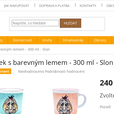
JAK NAKUPOVAT
DOPRAVA A PLATBA
KONTAKTY
OBC
HLEDAT
ky
Domácnost
Knihy
Omalovánky
Obrazy
revným lemem - 300 ml - Slon
ek s barevným lemem - 300 ml - Slon
Průměrné
Neohodnoceno
Podrobnosti hodnocení
ariant
hodnocení
240
produktu
je
0,0
Měrná
Zvolt
z
cena:
5
hvězdiček.
Pozadí