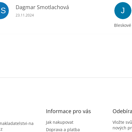
Dagmar Smotlachová
DS
J
Hodnocení obchodu je 5 z 5 hvězdiček.
23.11.2024
Bleskové
Informace pro vás
Odebíra
Jak nakupovat
Vložte sv
nakladatelstvi-na
nových p
cz
Doprava a platba