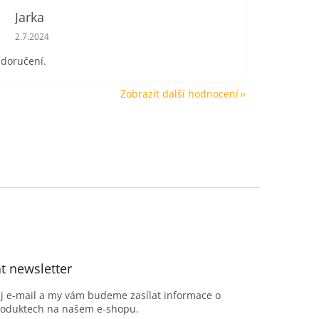
Jarka
Hodnocení obchodu je 5 z 5 hvězdiček.
2.7.2024
 doručení.
Zobrazit další hodnocení
t newsletter
ůj e-mail a my vám budeme zasílat informace o
roduktech na našem e-shopu.