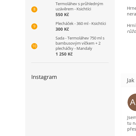
Termoláhev s průhledným
Hrne
uzávěrem - Ksichtíci
nera
550 Kč
Plecháček - 360 ml - Ksichtíci
Hrní
300 Kč
růžo
Sada - Termoláhev 750 ml s
bambusovým víčkem + 2
plecháčky - Mandaly
1 250 Kč
Instagram
Jsem
tu n
přes