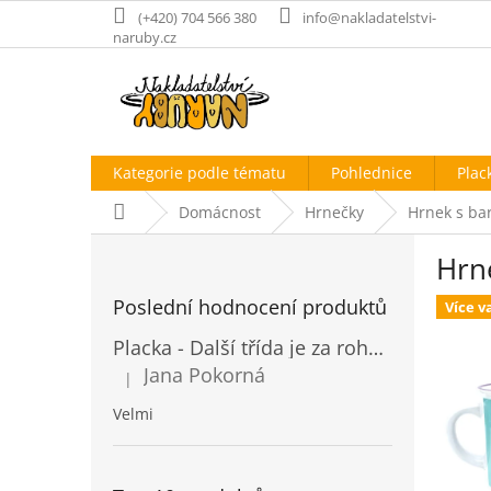
Přejít
(+420) 704 566 380
info@nakladatelstvi-
na
naruby.cz
obsah
Kategorie podle tématu
Pohlednice
Plac
Domů
Domácnost
Hrnečky
Hrnek s ba
P
Hrn
o
s
Poslední hodnocení produktů
Více v
t
r
Placka - Další třída je za rohem
a
Jana Pokorná
|
n
Hodnocení produktu je 5 z 5 hvězdiček.
n
Velmi
í
p
a