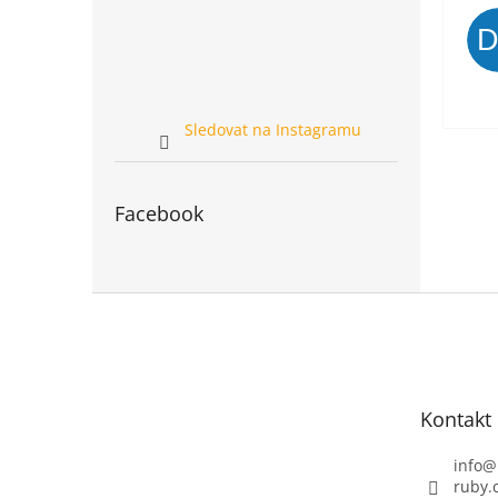
Sledovat na Instagramu
Facebook
Z
á
p
a
t
Kontakt
í
info
@
ruby.