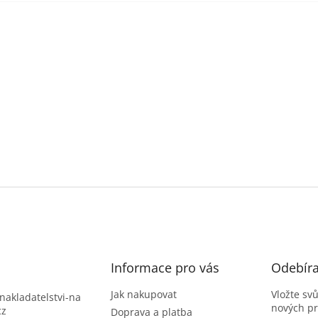
Informace pro vás
Odebíra
Jak nakupovat
Vložte sv
nakladatelstvi-na
nových p
cz
Doprava a platba