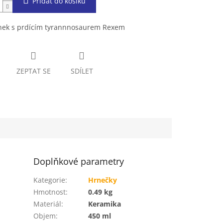
Přidat do košíku
nek s prdícím tyrannnosaurem Rexem
ZEPTAT SE
SDÍLET
Doplňkové parametry
Kategorie
:
Hrnečky
Hmotnost
:
0.49 kg
Materiál
:
Keramika
Objem
:
450 ml