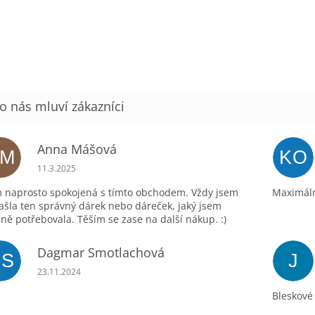
Anna Mášová
AM
KO
Hodnocení obchodu je 5 z 5 hvězdiček.
11.3.2025
 naprosto spokojená s tímto obchodem. Vždy jsem
Maximáln
ašla ten správný dárek nebo dáreček, jaký jsem
ně potřebovala. Těším se zase na další nákup. :)
Dagmar Smotlachová
DS
J
Hodnocení obchodu je 5 z 5 hvězdiček.
23.11.2024
Bleskové