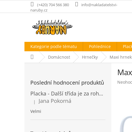
Přejít
(+420) 704 566 380
info@nakladatelstvi-
na
naruby.cz
obsah
Kategorie podle tématu
Pohlednice
Plac
Domů
Domácnost
Hrnečky
Maxi hrnek 
P
Maxi
o
s
Poslední hodnocení produktů
Průměr
Neoho
t
hodnoc
r
Placka - Další třída je za rohem
produk
a
je
Jana Pokorná
|
n
Hodnocení produktu je 5 z 5 hvězdiček.
0,0
z
n
Velmi
5
í
hvězdič
p
a