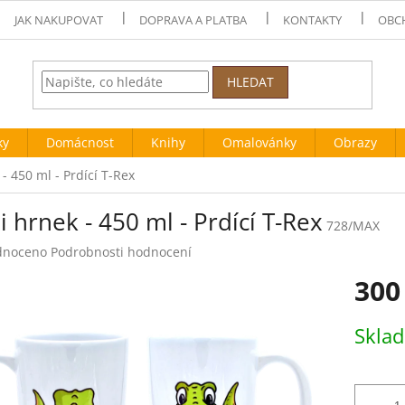
JAK NAKUPOVAT
DOPRAVA A PLATBA
KONTAKTY
OBC
HLEDAT
ky
Domácnost
Knihy
Omalovánky
Obrazy
- 450 ml - Prdící T-Rex
 hrnek - 450 ml - Prdící T-Rex
728/MAX
né
dnoceno
Podrobnosti hodnocení
ení
300
tu
Měrná
Skla
cena:
ek.