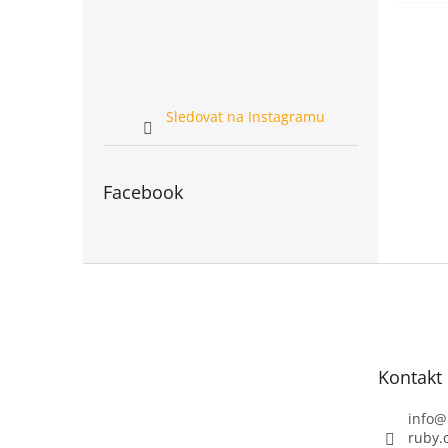
Sledovat na Instagramu
Facebook
Z
á
p
a
t
Kontakt
í
info
@
ruby.