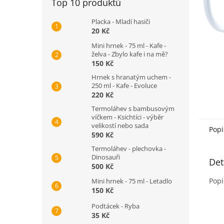
Top 10 produktů
n
e
Placka - Mladí hasiči
l
20 Kč
Mini hrnek - 75 ml - Kafe -
želva - Zbylo kafe i na mě?
150 Kč
Hrnek s hranatým uchem -
250 ml - Kafe - Evoluce
220 Kč
Termoláhev s bambusovým
víčkem - Ksichtíci - výběr
velikostí nebo sada
Popi
590 Kč
Termoláhev - plechovka -
Dinosauři
Det
500 Kč
Popi
Mini hrnek - 75 ml - Letadlo
150 Kč
Podtácek - Ryba
35 Kč