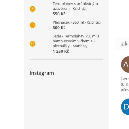
Termoláhev s průhledným
uzávěrem - Ksichtíci
550 Kč
Plecháček - 360 ml - Ksichtíci
300 Kč
Sada - Termoláhev 750 ml s
bambusovým víčkem + 2
plecháčky - Mandaly
1 250 Kč
Instagram
Jsem
tu n
přes