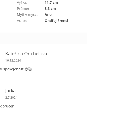
Výška
:
11,7 cm
Průměr
:
8,3 cm
Mytí v myčce
:
Ano
Autor
:
Ondřej Frencl
Kateřina Orichelová
Hodnocení obchodu je 5 z 5 hvězdiček.
16.12.2024
í spokojenost.😍🥰
Jarka
Hodnocení obchodu je 5 z 5 hvězdiček.
2.7.2024
 doručení.