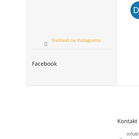
Sledovat na Instagramu
Facebook
Z
á
p
a
t
Kontakt
í
info
@