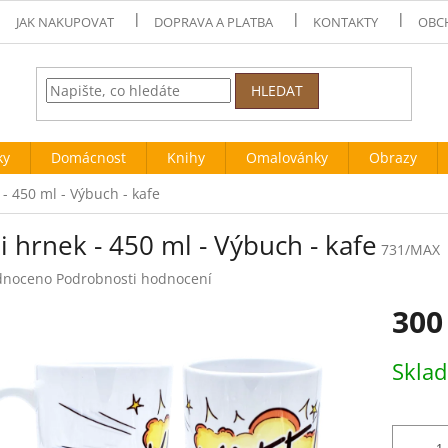
JAK NAKUPOVAT
DOPRAVA A PLATBA
KONTAKTY
OBC
HLEDAT
ky
Domácnost
Knihy
Omalovánky
Obrazy
- 450 ml - Výbuch - kafe
 hrnek - 450 ml - Výbuch - kafe
731/MAX
né
dnoceno
Podrobnosti hodnocení
ení
300
tu
Měrná
Skla
cena:
ek.