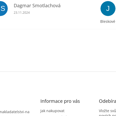
Dagmar Smotlachová
DS
J
Hodnocení obchodu je 5 z 5 hvězdiček.
23.11.2024
Bleskové
Informace pro vás
Odebíra
Jak nakupovat
Vložte sv
nakladatelstvi-na
nových p