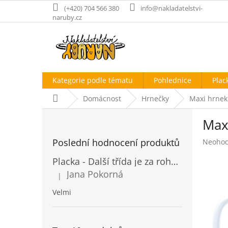
Přejít
(+420) 704 566 380
info@nakladatelstvi-
na
naruby.cz
obsah
Kategorie podle tématu
Pohlednice
Plac
Domů
Domácnost
Hrnečky
Maxi hrnek 
P
Maxi
o
s
Poslední hodnocení produktů
Průměr
Neoho
t
hodnoc
r
Placka - Další třída je za rohem
produk
a
je
Jana Pokorná
|
n
Hodnocení produktu je 5 z 5 hvězdiček.
0,0
z
n
Velmi
5
í
hvězdič
p
a