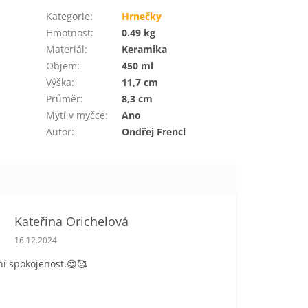
Kategorie
:
Hrnečky
Hmotnost
:
0.49 kg
Materiál
:
Keramika
Objem
:
450 ml
Výška
:
11,7 cm
Průměr
:
8,3 cm
Mytí v myčce
:
Ano
Autor
:
Ondřej Frencl
Kateřina Orichelová
Hodnocení obchodu je 5 z 5 hvězdiček.
16.12.2024
í spokojenost.😍🥰