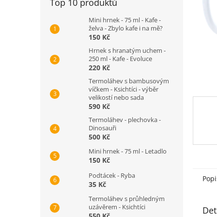
Top 10 produktů
n
e
Mini hrnek - 75 ml - Kafe -
l
želva - Zbylo kafe i na mě?
150 Kč
Hrnek s hranatým uchem -
250 ml - Kafe - Evoluce
220 Kč
Termoláhev s bambusovým
víčkem - Ksichtíci - výběr
velikostí nebo sada
590 Kč
Termoláhev - plechovka -
Dinosauři
500 Kč
Mini hrnek - 75 ml - Letadlo
150 Kč
Podtácek - Ryba
Popi
35 Kč
Termoláhev s průhledným
uzávěrem - Ksichtíci
Det
550 Kč