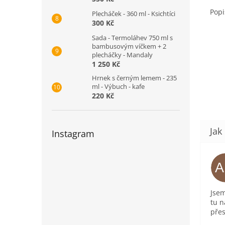
Popi
Plecháček - 360 ml - Ksichtíci
300 Kč
Sada - Termoláhev 750 ml s
bambusovým víčkem + 2
plecháčky - Mandaly
1 250 Kč
Hrnek s černým lemem - 235
ml - Výbuch - kafe
220 Kč
Instagram
Jsem
tu n
přes