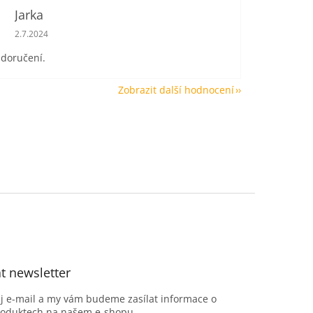
Jarka
Hodnocení obchodu je 5 z 5 hvězdiček.
2.7.2024
 doručení.
Zobrazit další hodnocení
t newsletter
ůj e-mail a my vám budeme zasílat informace o
roduktech na našem e-shopu.