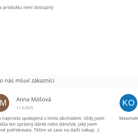
s produktu není dostupný
Anna Mášová
AM
KO
Hodnocení obchodu je 5 z 5 hvězdiček.
11.3.2025
 naprosto spokojená s tímto obchodem. Vždy jsem
Maximáln
ašla ten správný dárek nebo dáreček, jaký jsem
ně potřebovala. Těším se zase na další nákup. :)