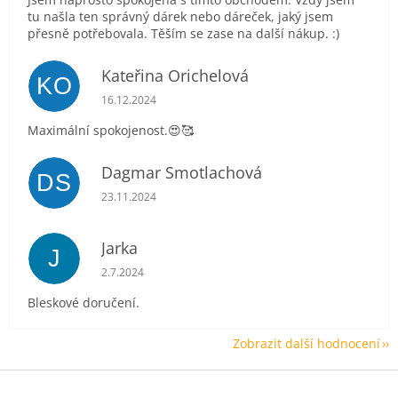
tu našla ten správný dárek nebo dáreček, jaký jsem
přesně potřebovala. Těším se zase na další nákup. :)
Kateřina Orichelová
KO
Hodnocení obchodu je 5 z 5 hvězdiček.
16.12.2024
Maximální spokojenost.😍🥰
Dagmar Smotlachová
DS
Hodnocení obchodu je 5 z 5 hvězdiček.
23.11.2024
Jarka
J
Hodnocení obchodu je 5 z 5 hvězdiček.
2.7.2024
Bleskové doručení.
Zobrazit další hodnocení
Z
á