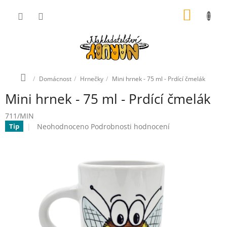
Přejít
NÁKUP
na
obsah
KOŠÍK
Domů
Domácnost
Hrnečky
Mini hrnek - 75 ml - Prdící čmelák
Mini hrnek - 75 ml - Prdící čmelák
711/MIN
Průměrné
Neohodnoceno
Podrobnosti hodnocení
Tip
hodnocení
produktu
je
0,0
z
5
hvězdiček.