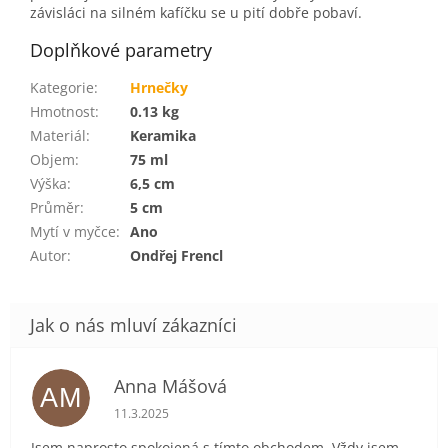
závisláci na silném kafíčku se u pití dobře pobaví.
Doplňkové parametry
Kategorie
:
Hrnečky
Hmotnost
:
0.13 kg
Materiál
:
Keramika
Objem
:
75 ml
Výška
:
6,5 cm
Průměr
:
5 cm
Mytí v myčce
:
Ano
Autor
:
Ondřej Frencl
Anna Mášová
AM
Hodnocení obchodu je 5 z 5 hvězdiček.
11.3.2025
Jsem naprosto spokojená s tímto obchodem. Vždy jsem