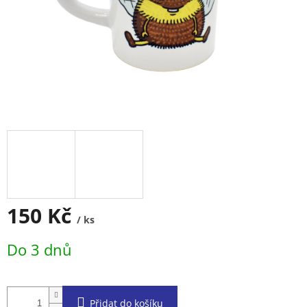
150 Kč
/ ks
Měrná
Do 3 dnů
cena:
Přidat do košíku