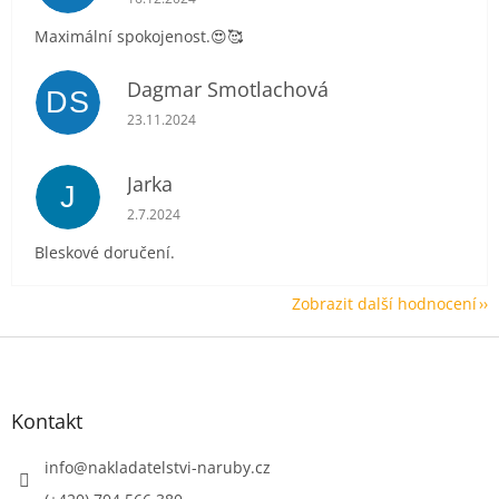
Maximální spokojenost.😍🥰
Dagmar Smotlachová
DS
Hodnocení obchodu je 5 z 5 hvězdiček.
23.11.2024
Jarka
J
Hodnocení obchodu je 5 z 5 hvězdiček.
2.7.2024
Bleskové doručení.
Zobrazit další hodnocení
Z
á
p
a
Kontakt
t
í
info
@
nakladatelstvi-naruby.cz