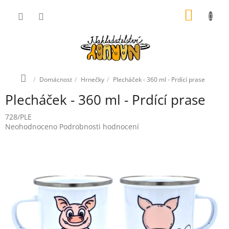
Přejít
NÁKUP
na
obsah
KOŠÍK
Domů
Domácnost
Hrnečky
Plecháček - 360 ml - Prdící prase
Plecháček - 360 ml - Prdící prase
728/PLE
Průměrné
Neohodnoceno
Podrobnosti hodnocení
hodnocení
produktu
je
0,0
z
5
hvězdiček.