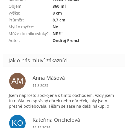
Objem
:
360 ml
Výška
:
8 cm
Průměr
:
8,7 cm
Mytí v myčce
:
Ne
Může do mikrovlnky?
:
NE !!!
Autor
:
Ondřej Frencl
Anna Mášová
AM
Hodnocení obchodu je 5 z 5 hvězdiček.
11.3.2025
Jsem naprosto spokojená s tímto obchodem. Vždy jsem
tu našla ten správný dárek nebo dáreček, jaký jsem
přesně potřebovala. Těším se zase na další nákup. :)
Kateřina Orichelová
KO
Hodnocení obchodu je 5 z 5 hvězdiček.
16.12.2024