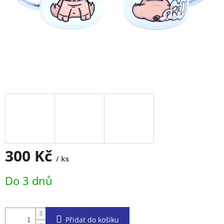
300 Kč
/ ks
Měrná
Do 3 dnů
cena:
Přidat do košíku