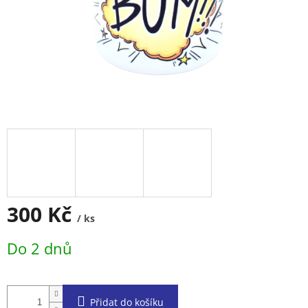
300 Kč
/ ks
Měrná
Do 2 dnů
cena:
Přidat do košíku