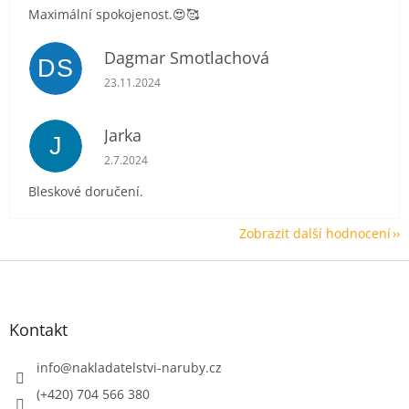
Maximální spokojenost.😍🥰
Dagmar Smotlachová
DS
Hodnocení obchodu je 5 z 5 hvězdiček.
23.11.2024
Jarka
J
Hodnocení obchodu je 5 z 5 hvězdiček.
2.7.2024
Bleskové doručení.
Zobrazit další hodnocení
Z
á
p
a
Kontakt
t
í
info
@
nakladatelstvi-naruby.cz
(+420) 704 566 380