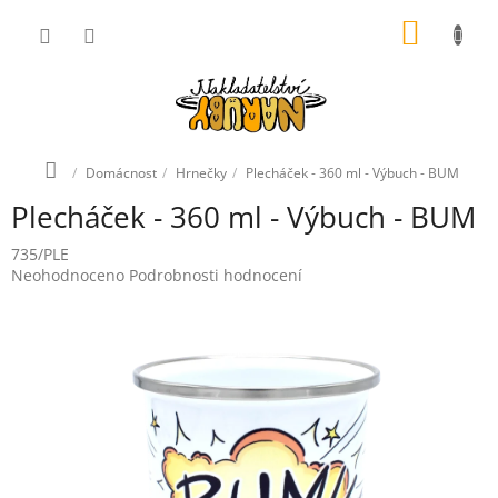
Přejít
NÁKUP
na
obsah
KOŠÍK
Domů
Domácnost
Hrnečky
Plecháček - 360 ml - Výbuch - BUM
Plecháček - 360 ml - Výbuch - BUM
735/PLE
Průměrné
Neohodnoceno
Podrobnosti hodnocení
hodnocení
produktu
je
0,0
z
5
hvězdiček.