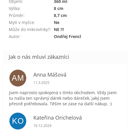
Objem
:
360 ml
Výška
:
8 cm
Průměr
:
8,7 cm
Mytí v myčce
:
Ne
Může do mikrovlnky?
:
NE !!!
Autor
:
Ondřej Frencl
Anna Mášová
AM
Hodnocení obchodu je 5 z 5 hvězdiček.
11.3.2025
Jsem naprosto spokojená s tímto obchodem. Vždy jsem
tu našla ten správný dárek nebo dáreček, jaký jsem
přesně potřebovala. Těším se zase na další nákup. :)
Kateřina Orichelová
KO
Hodnocení obchodu je 5 z 5 hvězdiček.
16.12.2024