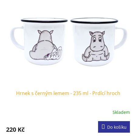
Hrnek s černým lemem - 235 ml - Prdící hroch
Skladem
Do košíku
220 Kč