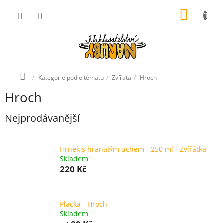
Přejít
NÁKUP
na
obsah
KOŠÍK
Domů
Kategorie podle tématu
Zvířata
Hroch
Hroch
Nejprodávanější
Hrnek s hranatým uchem - 250 ml - Zvířátka
Skladem
220 Kč
Placka - Hroch
Skladem