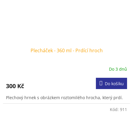
Plecháček - 360 ml - Prdící hroch
Do 3 dnů
Do košíku
300 Kč
Plechový hrnek s obrázkem roztomilého hrocha, který prdí.
Kód:
911