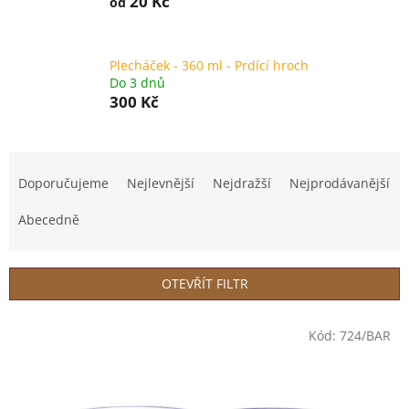
20 Kč
od
Plecháček - 360 ml - Prdící hroch
Do 3 dnů
300 Kč
Ř
a
Doporučujeme
Nejlevnější
Nejdražší
Nejprodávanější
z
e
Abecedně
n
í
p
OTEVŘÍT FILTR
r
o
V
Kód:
724/BAR
d
ý
u
p
k
i
t
s