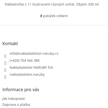
Pokladnička s 11 ilustracemi různých zvířat. Objem 330 ml
8
položek celkem
O
v
l
Z
á
á
d
p
a
a
Kontakt
c
t
í
í
info
@
nakladatelstvi-naruby.cz
p
r
(+420) 704 566 380
v
Nakladatelství NARUBY fcb
k
y
nakladatelstvi.naruby
v
ý
p
Informace pro vás
i
s
Jak nakupovat
u
Doprava a platba