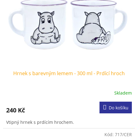
ů
p
r
o
d
u
k
t
ů
Hrnek s barevným lemem - 300 ml - Prdící hroch
Skladem
Do košíku
240 Kč
Vtipný hrnek s prdícím hrochem.
Kód:
717/CER