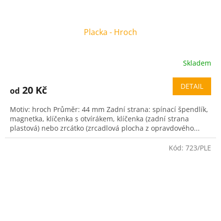
Placka - Hroch
Skladem
DETAIL
20 Kč
od
Motiv: hroch Průměr: 44 mm Zadní strana: spínací špendlík,
magnetka, klíčenka s otvírákem, klíčenka (zadní strana
plastová) nebo zrcátko (zrcadlová plocha z opravdového...
Kód:
723/PLE