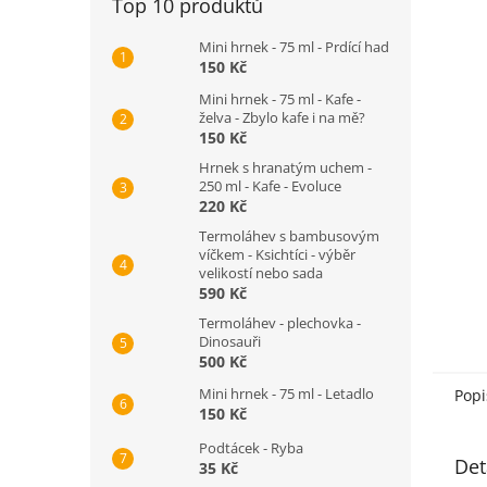
Top 10 produktů
n
e
Mini hrnek - 75 ml - Prdící had
l
150 Kč
Mini hrnek - 75 ml - Kafe -
želva - Zbylo kafe i na mě?
150 Kč
Hrnek s hranatým uchem -
250 ml - Kafe - Evoluce
220 Kč
Termoláhev s bambusovým
víčkem - Ksichtíci - výběr
velikostí nebo sada
590 Kč
Termoláhev - plechovka -
Dinosauři
500 Kč
Mini hrnek - 75 ml - Letadlo
Popi
150 Kč
Podtácek - Ryba
Det
35 Kč