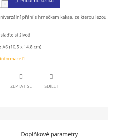
Přidat do košíku
niverzální přání s hrnečkem kakaa, ze kterou lezou
i
laďte si život!
:
A6 (10,5 x 14,8 cm)
 informace
ZEPTAT SE
SDÍLET
Doplňkové parametry