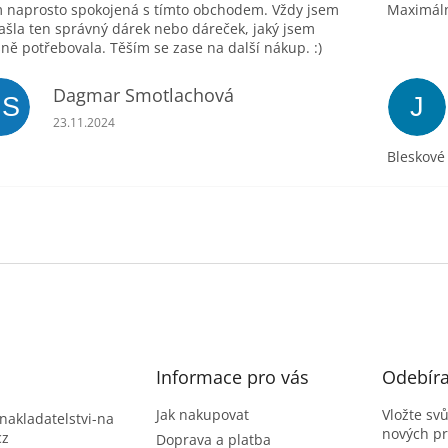
 naprosto spokojená s tímto obchodem. Vždy jsem
Maximáln
ašla ten správný dárek nebo dáreček, jaký jsem
ně potřebovala. Těším se zase na další nákup. :)
Dagmar Smotlachová
DS
J
Hodnocení obchodu je 5 z 5 hvězdiček.
23.11.2024
Bleskové
Informace pro vás
Odebíra
Jak nakupovat
Vložte sv
nakladatelstvi-na
nových p
cz
Doprava a platba