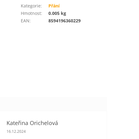
Kategorie
:
Přání
Hmotnost
:
0.005 kg
EAN
:
8594196360229
Kateřina Orichelová
Hodnocení obchodu je 5 z 5 hvězdiček.
16.12.2024