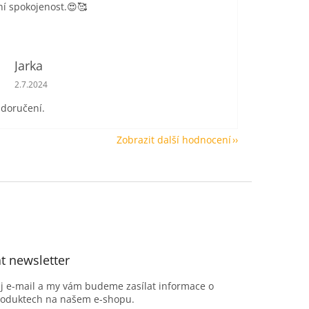
í spokojenost.😍🥰
Jarka
Hodnocení obchodu je 5 z 5 hvězdiček.
2.7.2024
 doručení.
Zobrazit další hodnocení
t newsletter
ůj e-mail a my vám budeme zasílat informace o
roduktech na našem e-shopu.