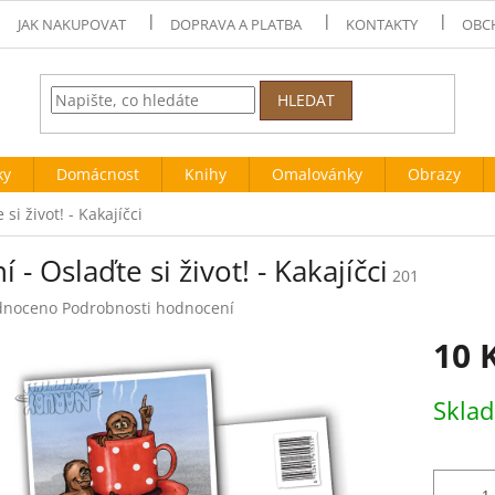
JAK NAKUPOVAT
DOPRAVA A PLATBA
KONTAKTY
OBC
HLEDAT
ky
Domácnost
Knihy
Omalovánky
Obrazy
 si život! - Kakajíčci
í - Oslaďte si život! - Kakajíčci
201
né
dnoceno
Podrobnosti hodnocení
ení
10 
tu
Měrná
Skla
cena:
ek.