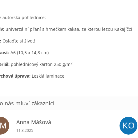
 autorská pohlednice:
iv:
univerzální přání s hrnečkem kakaa, ze kterou lezou Kakajíčci
:
Oslaďte si život!
kost:
A6 (10,5 x 14,8 cm)
2
riál:
pohlednicový karton 250 g/m
rchová úprava:
Lesklá laminace
Anna Mášová
AM
KO
Hodnocení obchodu je 5 z 5 hvězdiček.
11.3.2025