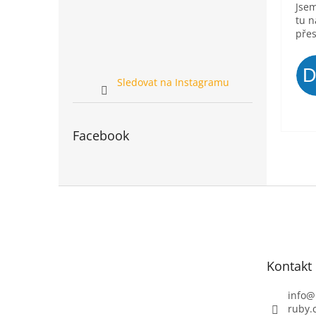
Jsem
tu n
přes
Sledovat na Instagramu
Facebook
Z
á
p
a
t
Kontakt
í
info
@
ruby.