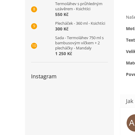
Termoláhev s průhledným
uzávěrem - Ksichtíci
550 Kč
Naše
Plecháček - 360 ml - Ksichtíci
Mot
300 Kč
Sada - Termoláhev 750 ml s
Text
bambusovým víčkem + 2
plecháčky - Mandaly
Veli
1 250 Kč
Mate
Pov
Instagram